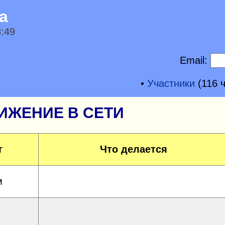
а
8:49
Email:
•
Участники
(116 ч
ИЖЕНИЕ В СЕТИ
т
Что делается
м