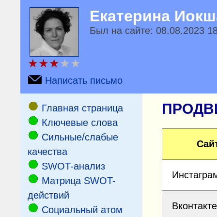
Екатерина Иокш
Был на сайте: 08.08.2023 1
★
★
★
★
★
Написать письмо
ПРОДВ
Главная страница
Ключевые слова
Сильные/слабые
Сай
качества
SWOT-анализ
Инстагра
Матрица SWOT-
действий
Вконтакте
Социальный атом