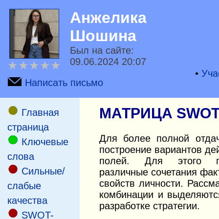
Анжелика
Шошина
Был на сайте:
09.06.2024 20:07
★
★
★
★
★
•
Уча
Написать письмо
МАТРИЦА SWOT
Главная
страница
Для более полной отдач
Ключевые
построение вариантов де
слова
полей. Для этого по
Сильные/
различные сочетания фак
свойств личности. Расс
слабые
комбинации и выделяютс
качества
разработке стратегии.
SWOT-