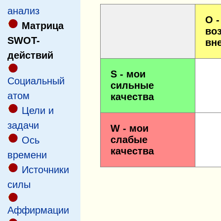
анализ
O -
Матрица
во
SWOT-
вн
действий
S - мои
Социальный
сильные
атом
качества
Цели и
задачи
W - мои
слабые
Ось
качества
времени
Источники
силы
Аффирмации