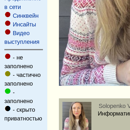
в сети
Cинквейн
Инсайты
Видео
выступления
- не
заполнено
- частично
заполнено
-
заполнено
Solopenko V
- скрыто
Информатив
приватностью