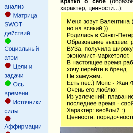
Кратко о себе
(образов
анализ
характер, ценности...):
Матрица
Меня зовут Валентина (
SWOT-
но на всякий;))
действий
Родилась в Санкт-Петер
Образование высшее, р
Социальный
ВУЗа, получила широк
экономист-маркетолог.
атом
В настоящее время раб
Цели и
хочу перейти в бренд.
задачи
Не замужем.
Есть пёс:) Мопс - Жан 
Ось
Очень его люблю!
времени
Из увлечений: плавание
Источники
последнее время - свой
Характер: весёлый :)
силы
Ценности: порядочность
Аффирмации