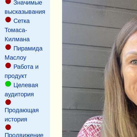
Значимые
высказывания
Сетка
Томаса-
Килмана
Пирамида
Маслоу
Работа и
продукт
Целевая
аудитория
Продающая
история
Продвижение