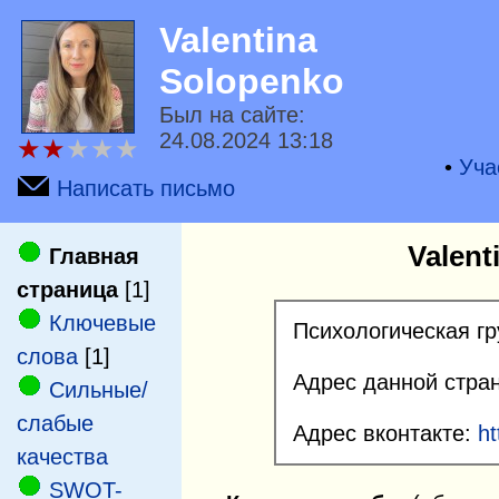
Valentina
Solopenko
Был на сайте:
24.08.2024 13:18
★
★
★
★
★
•
Уча
Написать письмо
Valent
Главная
страница
[1]
Ключевые
Психологическая гр
слова
[1]
Адрес данной стра
Сильные/
слабые
Адрес вконтакте:
ht
качества
SWOT-